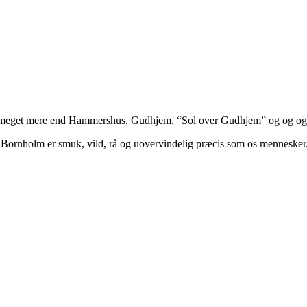
så meget mere end Hammershus, Gudhjem, “Sol over Gudhjem” og og og 
. Bornholm er smuk, vild, rå og uovervindelig præcis som os menneske